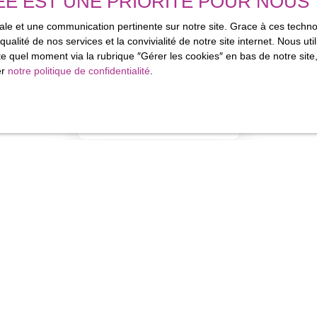
ÉE EST UNE PRIORITÉ POUR NOUS
imale et une communication pertinente sur notre site. Grace à ces tec
qualité de nos services et la convivialité de notre site internet. Nous 
 quel moment via la rubrique ″Gérer les cookies″ en bas de notre site,
er
notre politique de confidentialité
.
Aucun résultat
ez plus aucun bien
correspondant à votre r
Nom
Email