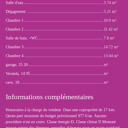
Salle d'eau
3.74 m²
Dégagement
5.21 m²
Chambre 1
10.0 m²
Chambre 2
11.42 m²
Salle de bain, +WC
7.8 m²
Chambre 3
14.72 m²
Chambre 4
13.04 m²
garage, 25.20
m²
Veranda, 14.95
m²
cave, 18
m²
Informations complémentaires
Honoraires à la charge du vendeur. Dans une copropriété de 17 lots.
Quote-part moyenne du budget prévisionnel 977 €/an. Aucune
procédure n'est en cours. Classe énergie D, Classe climat D Montant
moyen estimé des dépenses annuelles d'énergie pour un usage standard,