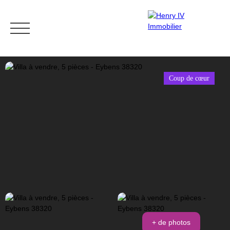
Coup de cœur
Nos biens
Vendre
Estimer
Biens 
Contact
Estimation
+ de photos