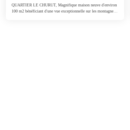
QUARTIER LE CHURUT, Magnifique maison neuve d'environ
100 m2 bénéficiant d'une vue exceptionnelle sur les montagnes
sans aucune gêne. Elle comprend une entrée aménagée, un wc,
une cuisine neuve équipée ouverte sur une salle à manger et un
salon baigné de lumière ; A l'étage, 2 chambres en duplex dont 1
ouverte sur une belle terrasse, une salle d'eau / wc. A l'extérieur,
le terrain est agrémenté d'une immense terrasse en IP et d'un
garage / cellier, 3 places de parking. Possibilité de piscine,
Chauffage au sol sur les 2 niveaux. Les prestations sont haut de
gamme. Produit très RARE.