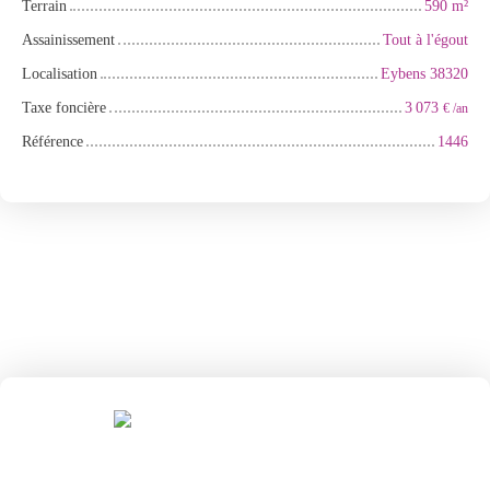
Terrain
590
m²
Assainissement
Tout à l'égout
Localisation
Eybens 38320
Taxe foncière
3 073
€ /an
Référence
1446