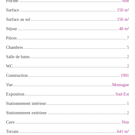
Piscine
Non
Surface
150
m²
Surface au sol
150
m²
Séjour
48
m²
Pièces
7
Chambres
5
Salle de bains
2
WC
2
Construction
1991
Vue
Montagne
Exposition
Sud-Est
Stationnement intérieur
1
Stationnement extérieur
2
Cave
Non
Terrain
641
m²