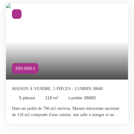
300 000
€
MAISON À VENDRE, 5 PIÈCES - LUMBIN 38660
5
pièces
118
m²
Lumbin 38660
Dans un jardin de 700 m2 environ, Maison mitoyenne ancienne
de 118 m2 composée d'une cuisine, une salle à manger et un
salon en rez-de-chaussée-de-jardin, 3 chambres comprises entre
12 et 25 m2 à l'étage; En sous-sol, un immense atelier d'environ
70 m² pourrait être aménagé en surface habitable. L'accès permet