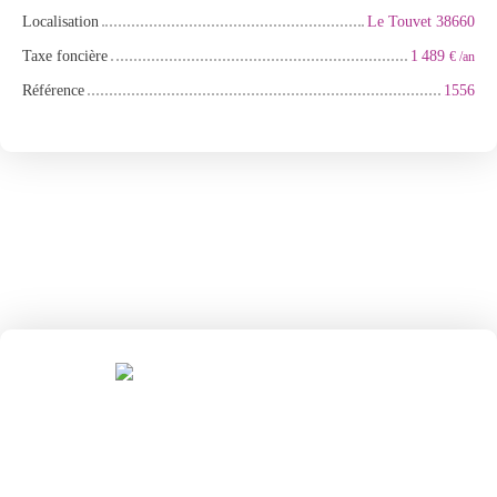
Localisation
Le Touvet 38660
Taxe foncière
1 489
€ /an
Référence
1556