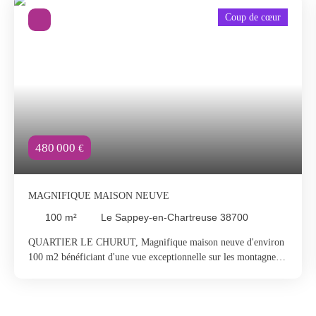
Coup de cœur
480 000
€
MAGNIFIQUE MAISON NEUVE
100
m²
Le Sappey-en-Chartreuse 38700
QUARTIER LE CHURUT, Magnifique maison neuve d'environ
100 m2 bénéficiant d'une vue exceptionnelle sur les montagnes
sans aucune gêne. Elle comprend une entrée aménagée, un wc,
une cuisine neuve équipée ouverte sur une salle à manger et un
salon baigné de lumière ; A l'étage, 2 chambres en duplex dont 1
ouverte sur une belle terrasse, une salle d'eau / wc. A l'extérieur,