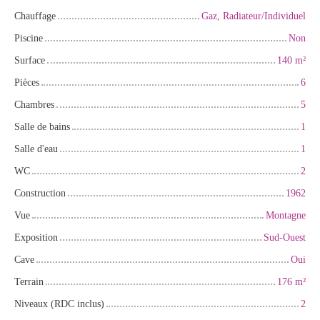
Chauffage
Gaz, Radiateur/Individuel
Piscine
Non
Surface
140
m²
Pièces
6
Chambres
5
Salle de bains
1
Salle d'eau
1
WC
2
Construction
1962
Vue
Montagne
Exposition
Sud-Ouest
Cave
Oui
Terrain
176
m²
Niveaux (RDC inclus)
2