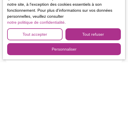
notre site, à l'exception des cookies essentiels à son
275 000
€
fonctionnement. Pour plus d'informations sur vos données
personnelles, veuillez consulter
notre politique de confidentialité
.
APPARTEMENT DE PLAIN-PIED
Tout accepter
Tout refuser
3
pièces
134.35
m²
Villard-Bonnot 38190
Situé dans le centre de Villard-Bonnot, au 3ème et dernier étage
Personnaliser
sans ascenseur, appartement de plain-pied de 135 m2 composé
d'une entrée, une grande cuisine équipée, un magnifique séjour
cathédrale, 2 grandes chambres, une salle d'eau, un wc, une
buanderie et un grand atelier de 35 m2. L'atelier de 35 m2 et un
espace comble de 25m2 peuvent être aménagés en chambres ou
en terrasse. Le chauffage est assuré par des radiateurs électrique
et une cheminée à insert. L'appartement dispose d'un garage
indépendant, ainsi que d'un parking privatif à la copropriété.
Nbre de lots : 12 - charges : 1783€/an
Ne manquez plus aucun bien
correspondant à votre recherche !