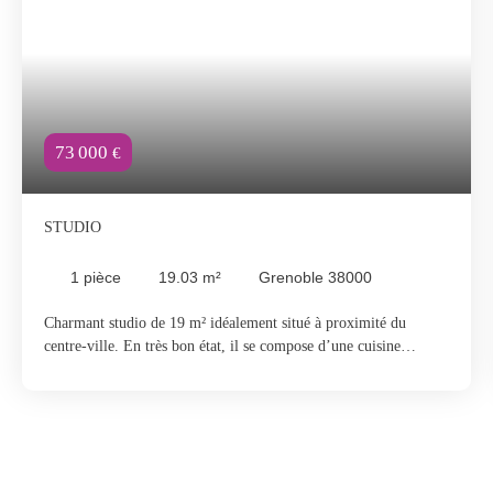
73 000
€
STUDIO
1
pièce
19.03
m²
Grenoble 38000
Charmant studio de 19 m² idéalement situé à proximité du
centre-ville. En très bon état, il se compose d’une cuisine
équipée et d’une salle d’eau avec WC. Lumineux grâce à ses
grandes fenêtres, ce studio bénéficie également d’un agréable
balcon offrant une vue dégagée. Vendu loué. Loyer 390 €
charges comprises. Négo Tom Csordas.