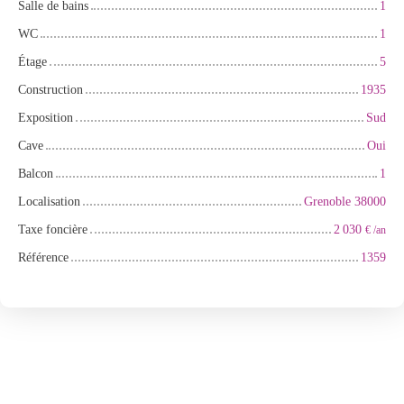
Salle de bains
1
WC
1
Étage
5
Construction
1935
Exposition
Sud
Cave
Oui
Balcon
1
Localisation
Grenoble 38000
Taxe foncière
2 030
€ /an
Référence
1359