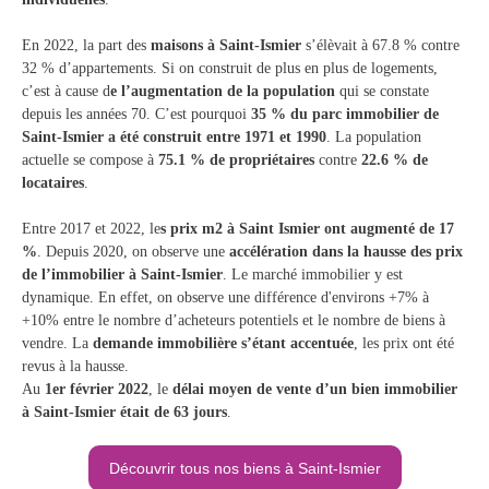
En 2022, la part des
maisons à Saint-Ismier
s’élèvait à 67.8 % contre
32 % d’appartements. Si on construit de plus en plus de logements,
c’est à cause d
e l’augmentation de la population
qui se constate
depuis les années 70. C’est pourquoi
35 % du parc immobilier de
Saint-Ismier a été construit entre 1971 et 1990
. La population
actuelle se compose à
75.1 % de propriétaires
contre
22.6 % de
locataires
.
Entre 2017 et 2022, le
s prix m2 à Saint Ismier ont augmenté de 17
%
. Depuis 2020, on observe une
accélération dans la hausse des prix
de l’immobilier à Saint-Ismier
. Le marché immobilier y est
dynamique. En effet, on observe une différence d'environs +7% à
+10% entre le nombre d’acheteurs potentiels et le nombre de biens à
vendre. La
demande immobilière s’étant accentuée
, les prix ont été
revus à la hausse.
Au
1er février 2022
, le
délai moyen de vente d’un bien immobilier
à Saint-Ismier était de 63 jours
.
Découvrir tous nos biens à Saint-Ismier