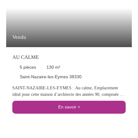
Vendu
AU CALME
5
pièces
130
m²
Saint-Nazaire-les-Eymes 38330
SAINT-NAZAIRE-LES-EYMES : Au calme, Emplacement
idéal pour cette maison d’architecte des années 90, composée au
rez-de-chaussée d'un vaste Salon-Salle à manger-cuisine très
En savoir +
lumineux bénéficiant de nombreuses ouvertures donnant sur le
jardin et d’un poêle à bois, une buanderie et une chambre. A
l'étage, 3 belles chambres, une salle de bains / douche, et une
grande mezzanine. En annexe, un garage et un cabanon de
rangement. Le terrain plat et arboré bénéficie d'une très belle