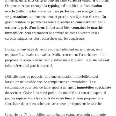
En effet,
différents critères
peuvent faire
varier la valeur d’un bien
.
On peut citer par exemple la
typologie d’un bien
, sa
localisation
exacte
(ville, quartier voire rue), ses
performances énergétiques
,
ses
prestations
, son environnement proche, son âge, son état etc. Un
grand nombre de paramètres sont à
prendre en considération pour
estimer le prix d’un bien
. Il faut aussi bien
connaître le marché
immobilier local
notamment le nombre de biens à vendre et les
caractéristiques les plus recherchées par les acquéreurs.
Lorsqu’on envisage de vendre son appartement ou sa maison, on a
tendance à surévaluer sa valeur. Malheureusement l’attachement d’un
propriétaire à son bien ne peut justifier un prix élevé : le
juste prix est
celui déterminé par le marché
.
Difficile donc de pouvoir faire une estimation immobilière seul
lorsqu’on ne possède aucune compétence en immobilier. Il est
recommandé pour cela de faire appel à un a
gent immobilier spécialiste
du secteur
. Grâce à un suivi pointu du marché et à son œil expert, il
pourra
repérer tous les atouts de votre bien
et vous proposer une
fourchette de prix en cohérence avec ceux pratiqués sur le marché.
Chez Henry IV Immobilier, notre équipe estime avec soin et minutie