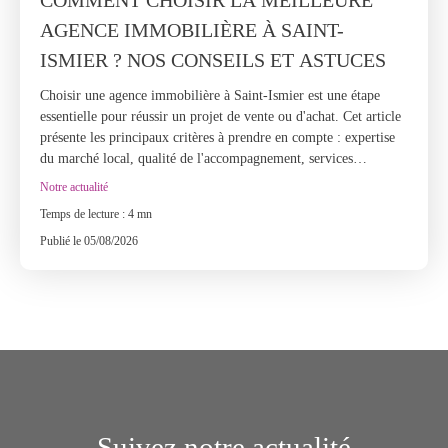
AGENCE IMMOBILIÈRE À SAINT-
ISMIER ? NOS CONSEILS ET ASTUCES
Choisir une agence immobilière à Saint-Ismier est une étape
essentielle pour réussir un projet de vente ou d'achat. Cet article
présente les principaux critères à prendre en compte : expertise
du marché local, qualité de l'accompagnement, services
proposés, réputation, honoraires et conseils avant de signer un
Notre actualité
mandat. Il rappelle également l'importance de s'appuyer sur une
Temps de lecture : 4 mn
agence spécialisée dans le Grésivaudan, capable d'offrir une
estimation précise et un suivi personnalisé. Grâce à son
Publié le 05/08/2026
expérience locale depuis 2010, Henry IV Immobilier
accompagne les propriétaires et les acquéreurs avec
professionnalisme, transparence et exigence.
Suivez notre actualité