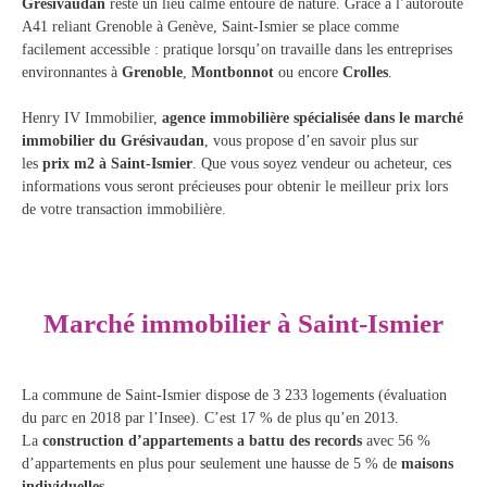
Grésivaudan
reste un lieu calme entouré de nature. Grâce à l’autoroute
A41 reliant Grenoble à Genève, Saint-Ismier se place comme
facilement accessible : pratique lorsqu’on travaille dans les entreprises
environnantes à
Grenoble
,
Montbonnot
ou encore
Crolles
.
Henry IV Immobilier,
agence immobilière spécialisée dans le marché
immobilier du Grésivaudan
, vous propose d’en savoir plus sur
les
prix m2 à Saint-Ismier
. Que vous soyez vendeur ou acheteur, ces
informations vous seront précieuses pour obtenir le meilleur prix lors
de votre transaction immobilière.
Marché immobilier à Saint-Ismier
La commune de Saint-Ismier dispose de 3 233 logements (évaluation
du parc en 2018 par l’Insee). C’est 17 % de plus qu’en 2013.
La
construction d’appartements a battu des records
avec 56 %
d’appartements en plus pour seulement une hausse de 5 % de
maisons
individuelles
.